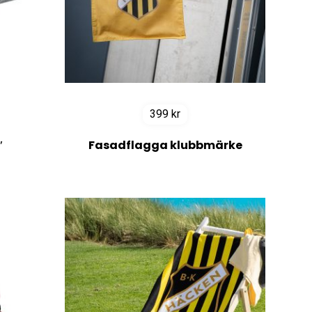
399
kr
″
Fasadflagga klubbmärke