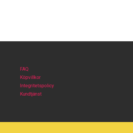
FAQ
Köpvillkor
Integritetspolicy
Kundtjänst