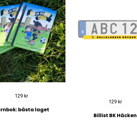
129
kr
129
kr
rnbok: bästa laget
Billist BK Häcken