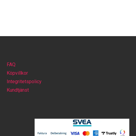
FAQ
Köpvillkor
Integritetspolicy
Kundtjänst