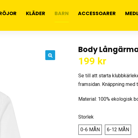
RÖJOR
KLÄDER
BARN
ACCESSOARER
MED
Body Långärmad
199
kr
🔍
Se till att starta klubbkärle
framsidan. Knäppning med t
Material: 100% ekologisk b
Storlek
0-6 MÅN
6-12 MÅN