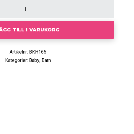
ÄGG TILL I VARUKORG
Artikelnr: BKH165
Kategorier:
Baby
,
Barn