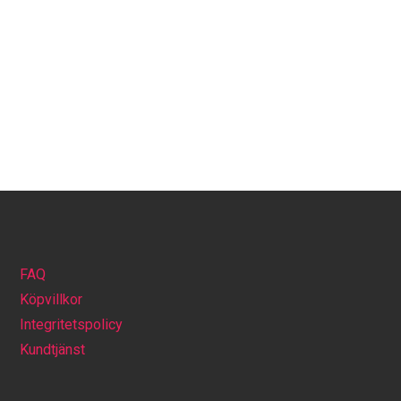
FAQ
Köpvillkor
Integritetspolicy
Kundtjänst