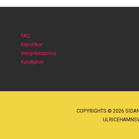
FAQ
Köpvillkor
Integritetspolicy
Kundtjänst
COPYRIGHTS © 2026 SIDAN
ULRICEHAMNSVÄG