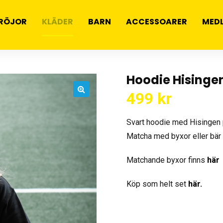
RÖJOR
KLÄDER
BARN
ACCESSOARER
MED
Hoodie Hisingen
499
kr
🔍
Svart hoodie med Hisingen 
Matcha med byxor eller bär 
Matchande byxor finns
här
Köp som helt set
här.