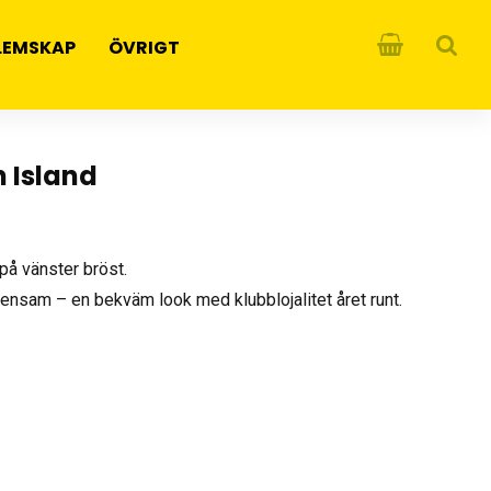
LEMSKAP
ÖVRIGT
 Island
på vänster bröst.
ensam – en bekväm look med klubblojalitet året runt.