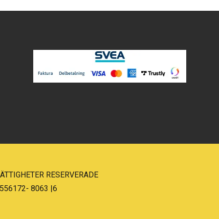
 RÄTTIGHETER RESERVERADE
556172- 8063 |6