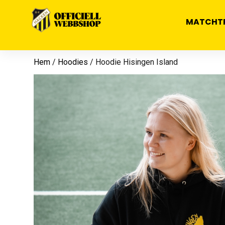
MATCHT
Hem
/
Hoodies
/ Hoodie Hisingen Island