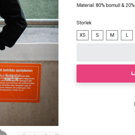
Material: 80% bomull & 20%
Storlek
XS
S
M
L
L