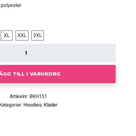
 polyester
XL
XXL
3XL
ÄGG TILL I VARUKORG
Artikelnr: BKH151
Kategorier:
Hoodies
,
Kläder