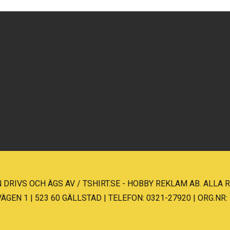
 DRIVS OCH ÄGS AV / TSHIRT.SE - HOBBY REKLAM AB. ALLA
EN 1 | 523 60 GÄLLSTAD | TELEFON: 0321-27920 | ORG.NR: 