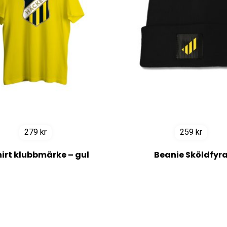
279
kr
259
kr
irt klubbmärke – gul
Beanie Sköldfyr