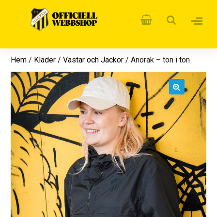
Hem
/
Kläder
/
Västar och Jackor
/ Anorak – ton i ton
🔍