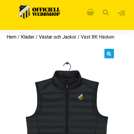
Hem
/
Kläder
/
Västar och Jackor
/ Väst BK Häcken
🔍