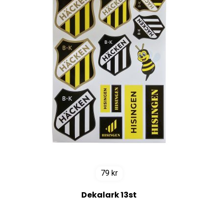
79
kr
Dekalark 13st