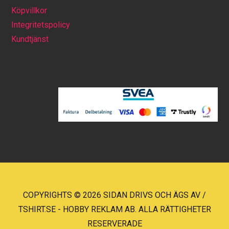
Köpvillkor
Integritetspolicy
Kundtjänst
COPYRIGHTS © 2026 SIDAN DRIVS OCH ÄGS AV /
TSHIRT.SE - HOBBY REKLAM AB. ALLA RÄTTIGHETER
RESERVERADE