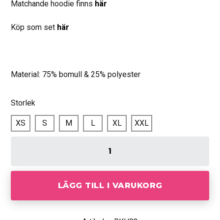
Matchande hoodie finns
här
Köp som set
här
Material: 75% bomull & 25% polyester
Storlek
XS
S
M
L
XL
XXL
LÄGG TILL I VARUKORG