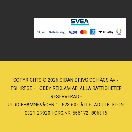
COPYRIGHTS © 2026 SIDAN DRIVS OCH ÄGS AV /
TSHIRT.SE - HOBBY REKLAM AB. ALLA RÄTTIGHETER
RESERVERADE
ULRICEHAMNSVÄGEN 1 | 523 60 GÄLLSTAD | TELEFON:
0321-27920 | ORG.NR: 556172- 8063 |6