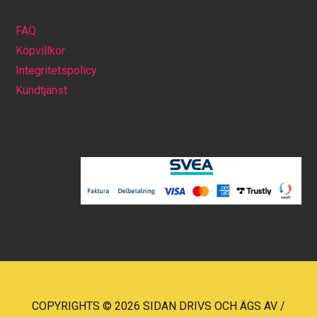
FAQ
Köpvillkor
Integritetspolicy
Kundtjänst
COPYRIGHTS © 2026 SIDAN DRIVS OCH ÄGS AV /