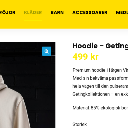
RÖJOR
KLÄDER
BARN
ACCESSOARER
MED
Hoodie – Getin
499
kr
🔍
Premium hoodie i färgen Vin
Med sin bekväma passform 
hela vägen till den pulsera
Getingkollektionen – en ex
Material: 85% ekologisk bo
Storlek