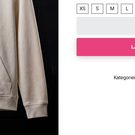
XS
S
M
L
L
Kategorie