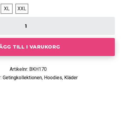
XL
XXL
ÄGG TILL I VARUKORG
Artikelnr: BKH170
r:
Getingkollektionen
,
Hoodies
,
Kläder