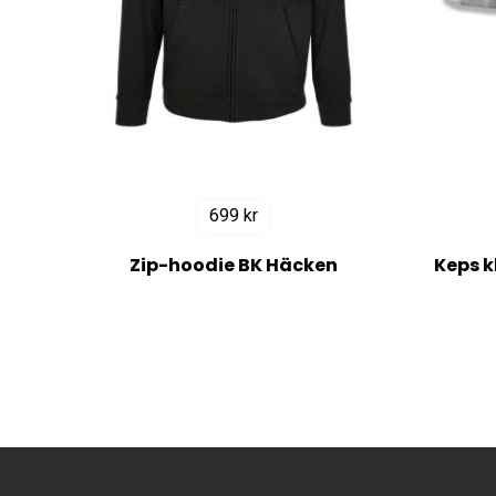
699
kr
Zip-hoodie BK Häcken
Keps k