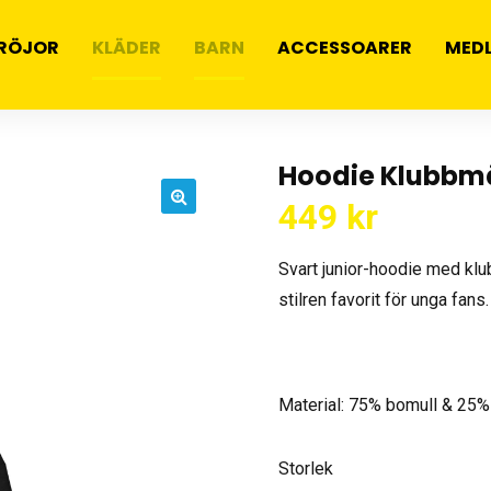
RÖJOR
KLÄDER
BARN
ACCESSOARER
MED
Hoodie Klubbmär
449
kr
🔍
Svart junior-hoodie med klu
stilren favorit för unga fans.
Material: 75% bomull & 25%
Storlek