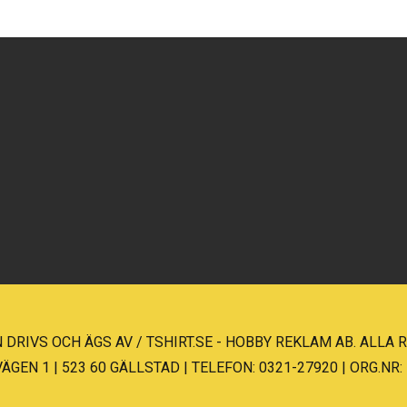
 DRIVS OCH ÄGS AV / TSHIRT.SE - HOBBY REKLAM AB. ALLA
EN 1 | 523 60 GÄLLSTAD | TELEFON: 0321-27920 | ORG.NR: 