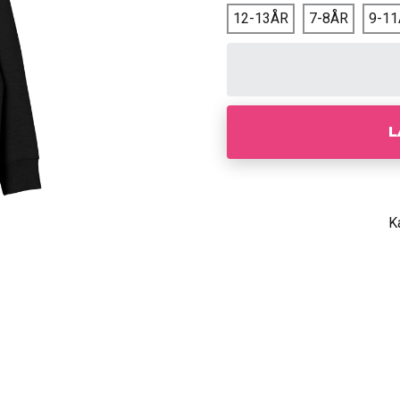
12-13ÅR
7-8ÅR
9-1
L
K