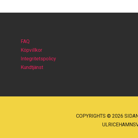
FAQ
Köpvillkor
Integritetspolicy
Kundtjänst
COPYRIGHTS © 2026 SIDAN
ULRICEHAMNSVÄG