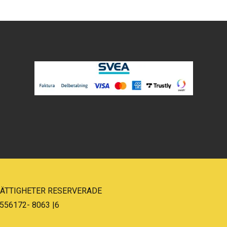
 RÄTTIGHETER RESERVERADE
556172- 8063 |6