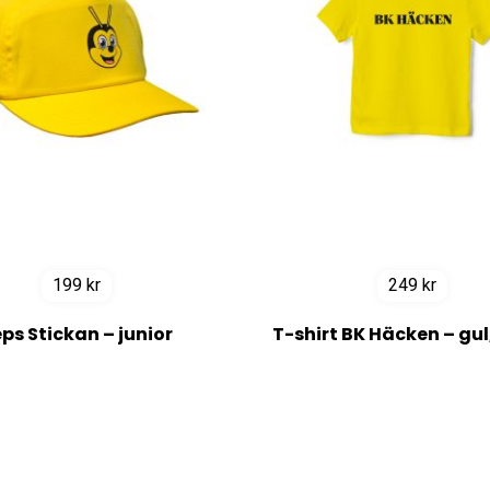
199
kr
249
kr
ps Stickan – junior
T-shirt BK Häcken – gul,