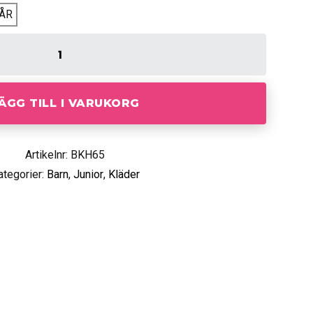
1ÅR
ÄGG TILL I VARUKORG
Artikelnr: BKH65
ategorier:
Barn
,
Junior
,
Kläder