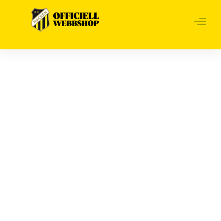
Hem
/
Barn
/ T-shirt klubbmärke – svart, junior