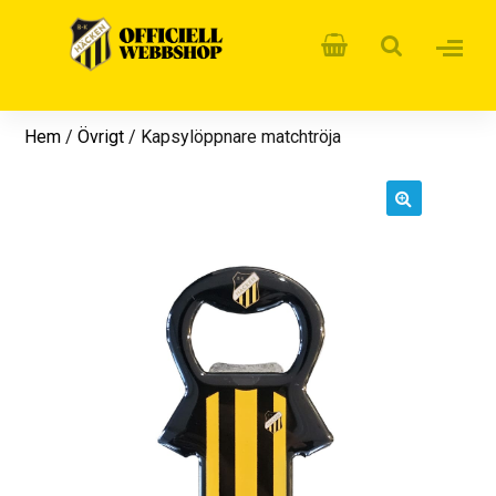
Hem
/
Övrigt
/ Kapsylöppnare matchtröja
🔍