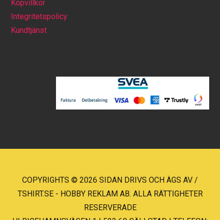
Köpvillkor
Integritetspolicy
Kundtjänst
COPYRIGHTS © 2026 SIDAN DRIVS OCH ÄGS AV /
TSHIRT.SE - HOBBY REKLAM AB. ALLA RÄTTIGHETER
RESERVERADE