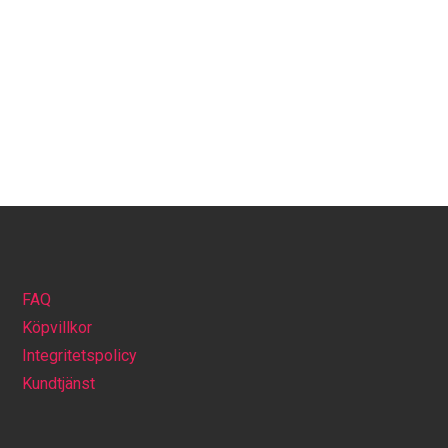
FAQ
Köpvillkor
Integritetspolicy
Kundtjänst