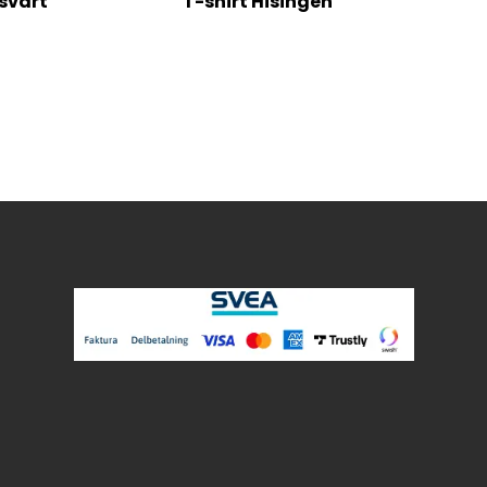
svart
T-shirt Hisingen