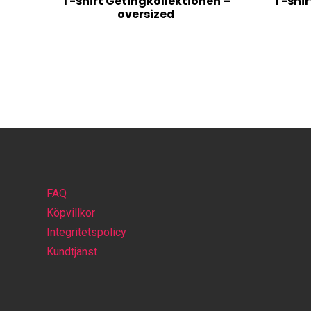
T-shirt Getingkollektionen –
T-shir
oversized
FAQ
Köpvillkor
Integritetspolicy
Kundtjänst