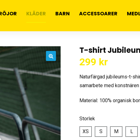
RÖJOR
KLÄDER
BARN
ACCESSOARER
MED
T-shirt Jubileu
299
kr
🔍
Naturfärgad jubileums-t-shi
samarbete med konstnären Co
Material: 100% organisk bo
Storlek
XS
S
M
L