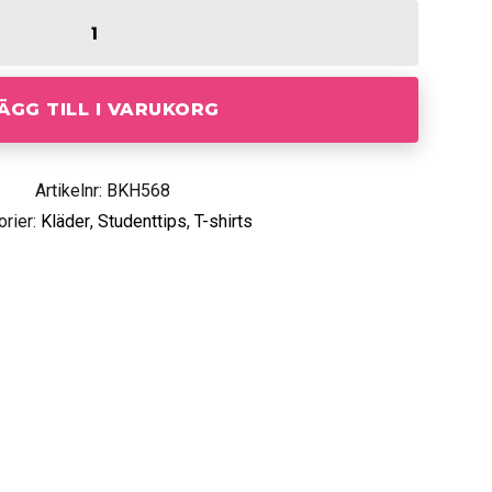
ÄGG TILL I VARUKORG
Artikelnr: BKH568
orier:
Kläder
,
Studenttips
,
T-shirts