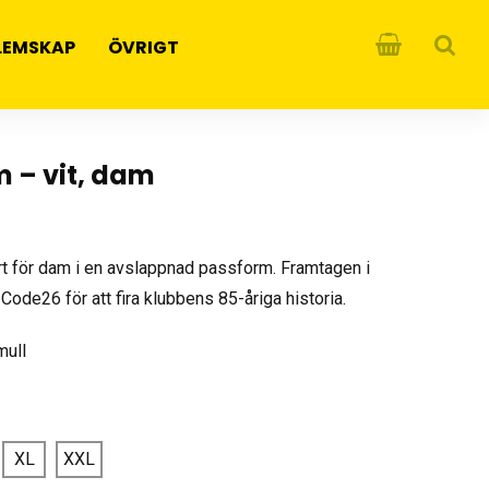
LEMSKAP
ÖVRIGT
m – vit, dam
rt för dam i en avslappnad passform. Framtagen i
de26 för att fira klubbens 85-åriga historia.
mull
XL
XXL