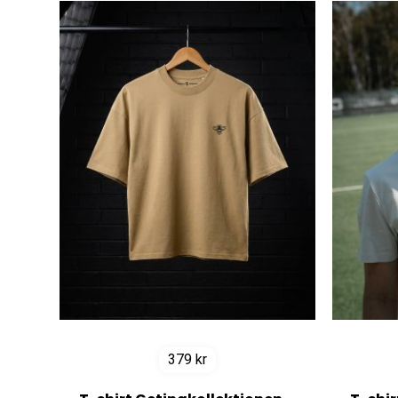
379
kr