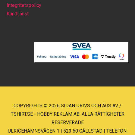
Integritetspolicy
Kundtjänst
COPYRIGHTS © 2026 SIDAN DRIVS OCH ÄGS AV /
TSHIRT.SE - HOBBY REKLAM AB. ALLA RÄTTIGHETER
RESERVERADE
ULRICEHAMNSVÄGEN 1 | 523 60 GÄLLSTAD | TELEFON: