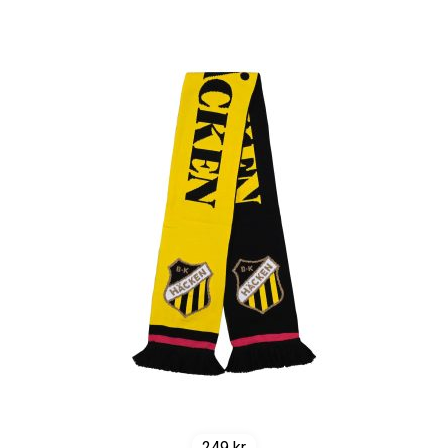
249
kr