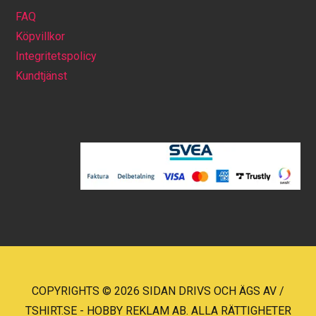
FAQ
Köpvillkor
Integritetspolicy
Kundtjänst
COPYRIGHTS © 2026 SIDAN DRIVS OCH ÄGS AV /
TSHIRT.SE - HOBBY REKLAM AB. ALLA RÄTTIGHETER