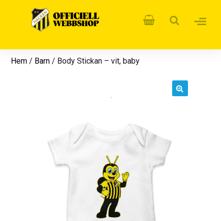
Hem
/
Barn
/ Body Stickan – vit, baby
🔍