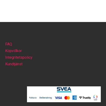
FAQ
Köpvillkor
Integritetspolicy
Kundtjänst