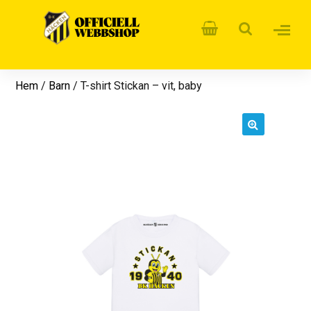
Hem
/
Barn
/ T-shirt Stickan – vit, baby
🔍