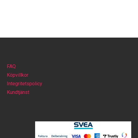
FAQ
Köpvillkor
Integritetspolicy
Kundtjänst