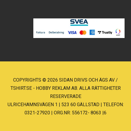
COPYRIGHTS © 2026 SIDAN DRIVS OCH ÄGS AV /
TSHIRT.SE - HOBBY REKLAM AB. ALLA RÄTTIGHETER
RESERVERADE
ULRICEHAMNSVÄGEN 1 | 523 60 GÄLLSTAD | TELEFON:
0321-27920 | ORG.NR: 556172- 8063 |6