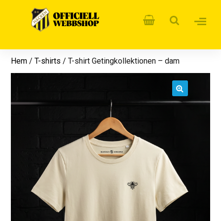
Hem
/
T-shirts
/ T-shirt Getingkollektionen – dam
🔍