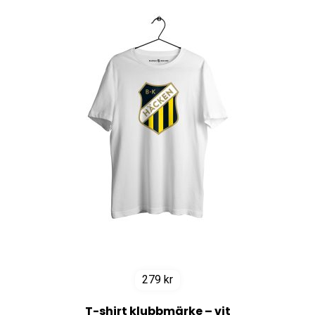
279
kr
T-shirt klubbmärke – vit