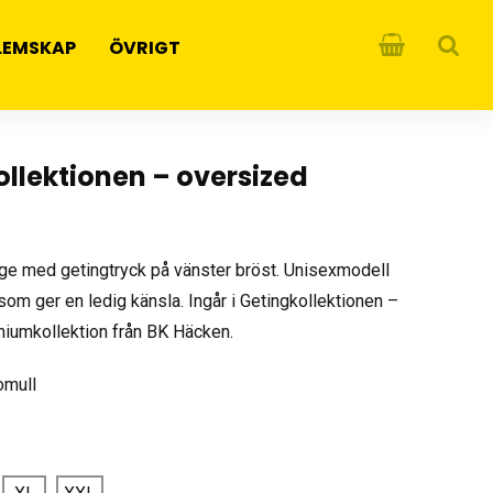
LEMSKAP
ÖVRIGT
ollektionen – oversized
ige med getingtryck på vänster bröst. Unisexmodell
m ger en ledig känsla. Ingår i Getingkollektionen –
miumkollektion från BK Häcken.
omull