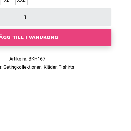
XL
XXL
ÄGG TILL I VARUKORG
Artikelnr: BKH167
r:
Getingkollektionen
,
Kläder
,
T-shirts