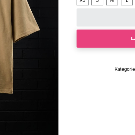
XS
S
M
L
L
Kategorie