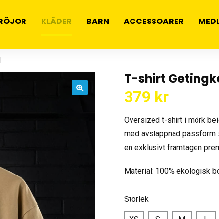
RÖJOR
KLÄDER
BARN
ACCESSOARER
MED
d
T-shirt Getingk
379
kr
🔍
Oversized t-shirt i mörk be
med avslappnad passform so
en exklusivt framtagen pre
Material: 100% ekologisk b
Storlek