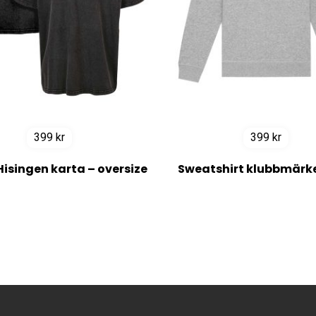
399
kr
399
kr
Hisingen karta – oversize
Sweatshirt klubbmärke