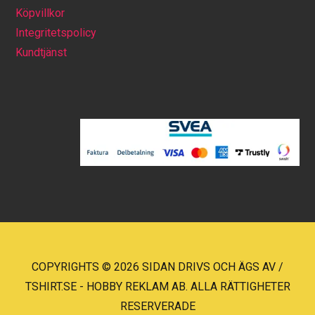
Köpvillkor
Integritetspolicy
Kundtjänst
COPYRIGHTS © 2026 SIDAN DRIVS OCH ÄGS AV /
TSHIRT.SE - HOBBY REKLAM AB. ALLA RÄTTIGHETER
RESERVERADE