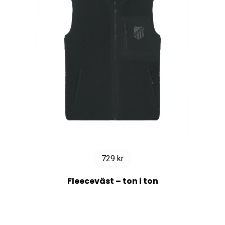
729
kr
Fleeceväst – ton i ton