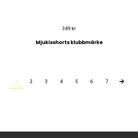
349
kr
Mjukisshorts klubbmärke
1
2
3
4
5
6
7