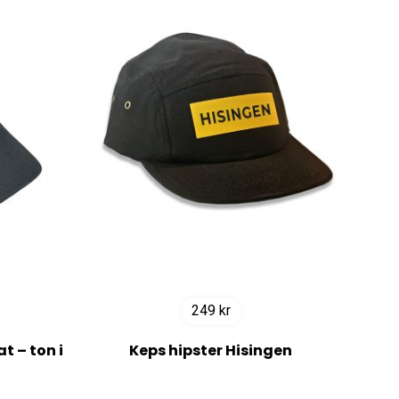
249
kr
 – ton i
Keps hipster Hisingen