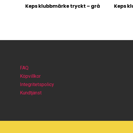
Keps klubbmärke tryckt – grå
Keps kl
FAQ
Köpvillkor
Integritetspolicy
Kundtjänst