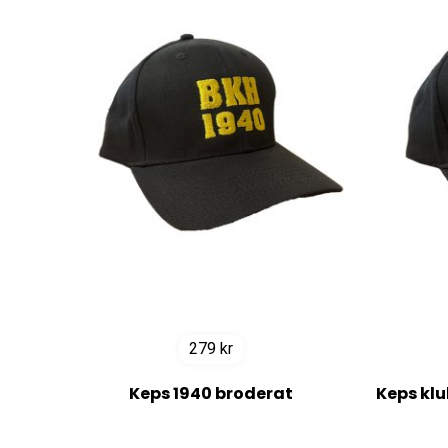
279
kr
Keps 1940 broderat
Keps kl