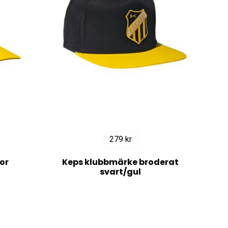
279
kr
ior
Keps klubbmärke broderat
svart/gul