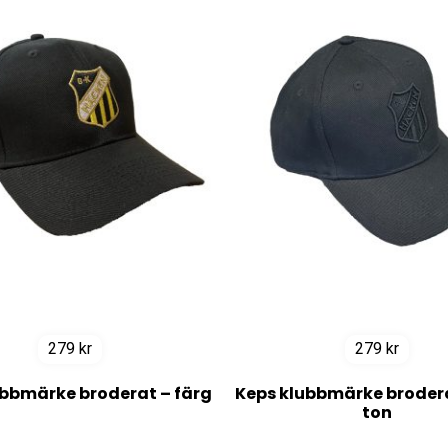
279
kr
279
kr
ubbmärke broderat – färg
Keps klubbmärke broderat
ton