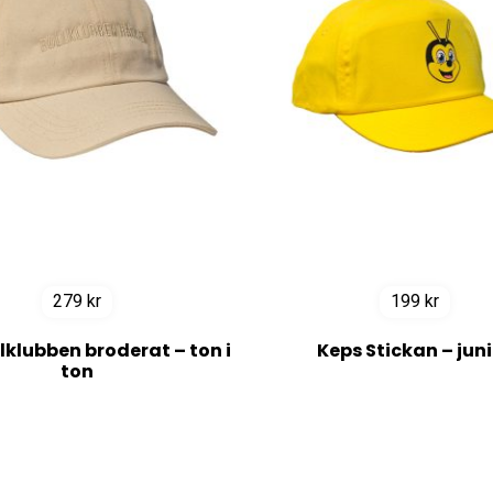
279
kr
199
kr
lklubben broderat – ton i
Keps Stickan – jun
ton