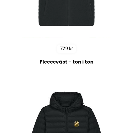
729
kr
Fleeceväst – ton i ton