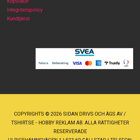
Köpvillkor
Integritetspolicy
Kundtjänst
COPYRIGHTS © 2026 SIDAN DRIVS OCH ÄGS AV /
TSHIRT.SE - HOBBY REKLAM AB. ALLA RÄTTIGHETER
RESERVERADE