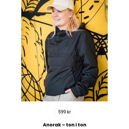
599
kr
Anorak – ton i ton