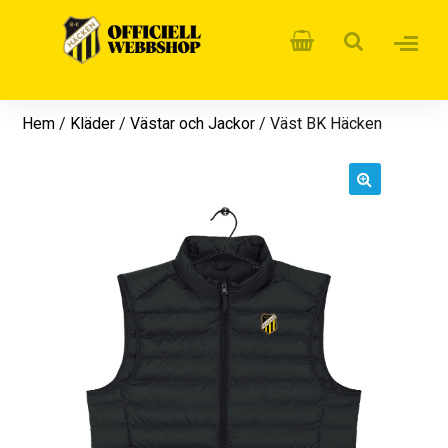
Hem
/
Kläder
/
Västar och Jackor
/ Väst BK Häcken
🔍