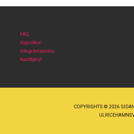
FAQ
Köpvillkor
Integritetspolicy
Kundtjänst
COPYRIGHTS © 2026 SIDAN
ULRICEHAMNSVÄG