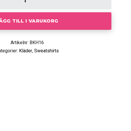
ÄGG TILL I VARUKORG
Artikelnr: BKH16
tegorier:
Kläder
,
Sweatshirts