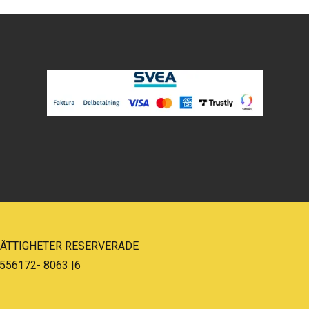
 RÄTTIGHETER RESERVERADE
556172- 8063 |6