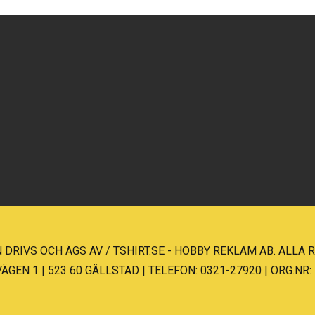
 DRIVS OCH ÄGS AV / TSHIRT.SE - HOBBY REKLAM AB. ALLA
EN 1 | 523 60 GÄLLSTAD | TELEFON: 0321-27920 | ORG.NR: 