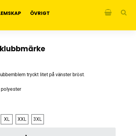
LEMSKAP
ÖVRIGT
t klubbmärke
lubbemblem tryckt litet på vänster bröst.
 polyester
XL
XXL
3XL