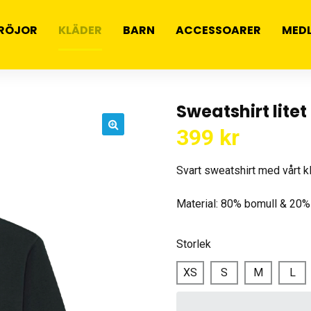
RÖJOR
KLÄDER
BARN
ACCESSOARER
MED
Sweatshirt lite
399
kr
🔍
Svart sweatshirt med vårt k
Material: 80% bomull & 20%
Storlek
XS
S
M
L