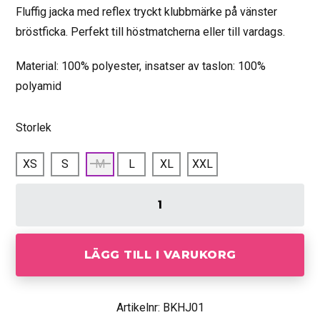
Fluffig jacka med reflex tryckt klubbmärke på vänster
bröstficka. Perfekt till höstmatcherna eller till vardags.
Material: 100% polyester, insatser av taslon: 100%
polyamid
Storlek
XS
S
M
L
XL
XXL
LÄGG TILL I VARUKORG
Artikelnr: BKHJ01