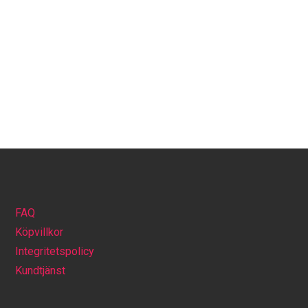
FAQ
Köpvillkor
Integritetspolicy
Kundtjänst