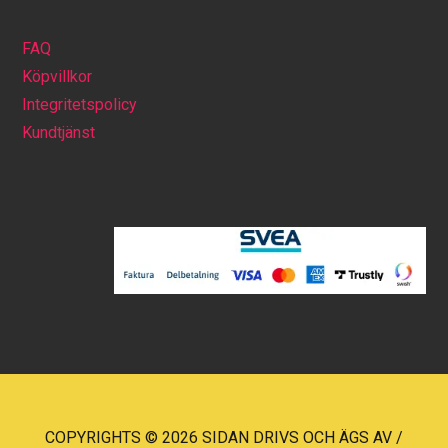
FAQ
Köpvillkor
Integritetspolicy
Kundtjänst
COPYRIGHTS © 2026 SIDAN DRIVS OCH ÄGS AV /