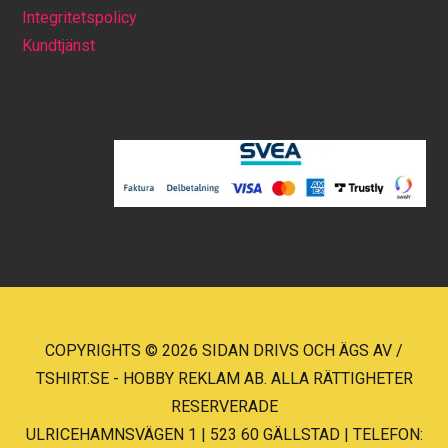
Integritetspolicy
Kundtjänst
COPYRIGHTS © 2026 SIDAN DRIVS OCH ÄGS AV /
TSHIRT.SE - HOBBY REKLAM AB. ALLA RÄTTIGHETER
RESERVERADE
ULRICEHAMNSVÄGEN 1 | 523 60 GÄLLSTAD | TELEFON: