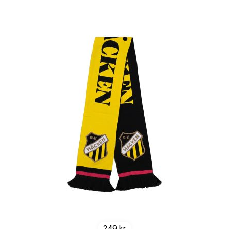
249
kr