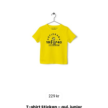
229
kr
T-shirt Stickan – gul, junior