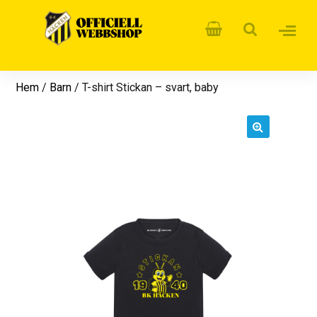
Hem
/
Barn
/ T-shirt Stickan – svart, baby
🔍