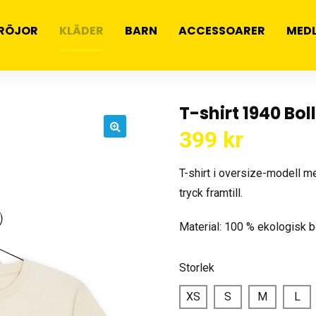
RÖJOR
KLÄDER
BARN
ACCESSOARER
MED
T-shirt 1940 Bol
399
kr
🔍
T-shirt i oversize-modell m
tryck framtill.
Material: 100 % ekologisk 
Storlek
XS
S
M
L