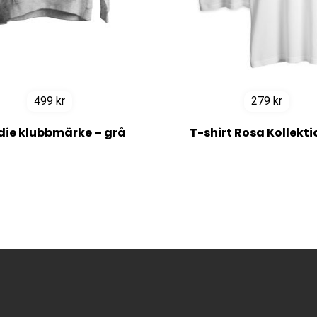
499
kr
279
kr
ie klubbmärke – grå
T-shirt Rosa Kollekt