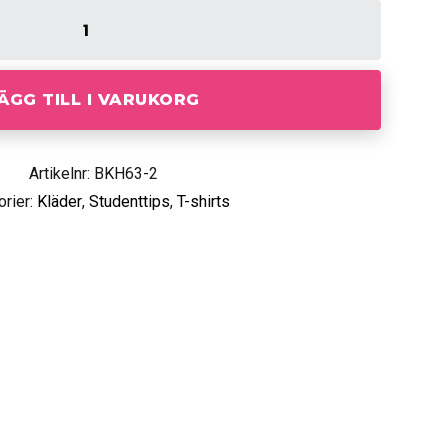
ÄGG TILL I VARUKORG
Artikelnr: BKH63-2
orier:
Kläder
,
Studenttips
,
T-shirts