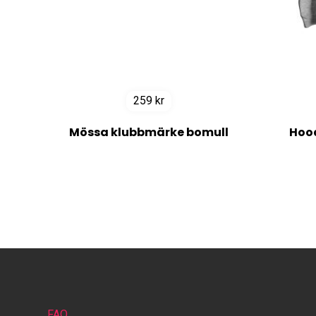
259
kr
Mössa klubbmärke bomull
Hood
FAQ