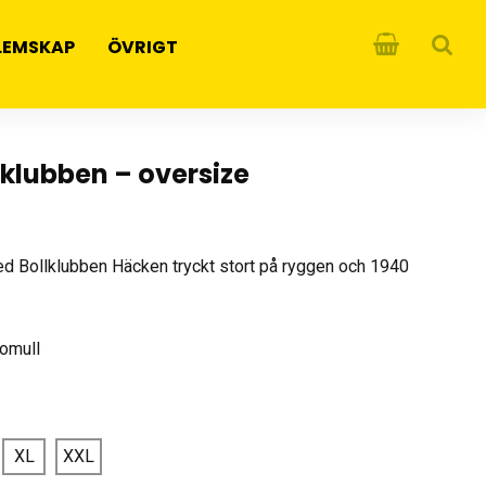
LEMSKAP
ÖVRIGT
lklubben – oversize
ed Bollklubben Häcken tryckt stort på ryggen och 1940
bomull
XL
XXL