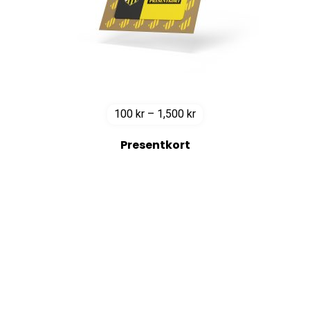
Prisintervall:
100
kr
–
1,500
kr
100 kr
Presentkort
till
1,500 kr