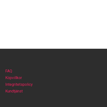
FAQ
Köpvillkor
Integritetspolicy
Kundtjänst