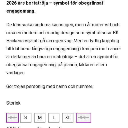
2026 års bortatröja
– symbol för obegränsat
engagemang.
De klassiska ränderna känns igen, men i år möter vitt och
rosa en modern och modig design som symboliserar BK
Häckens vilja att gå sin egen väg. Med en tydlig koppling
till klubbens långvariga engagemang i kampen mot cancer
är detta mer än bara en matchtröja – det är en symbol för
obegränsat engagemang, på planen, läktaren eller i
vardagen.
Gör tröjan personlig med namn och nummer.
Storlek
XS
S
M
L
XL
XXL