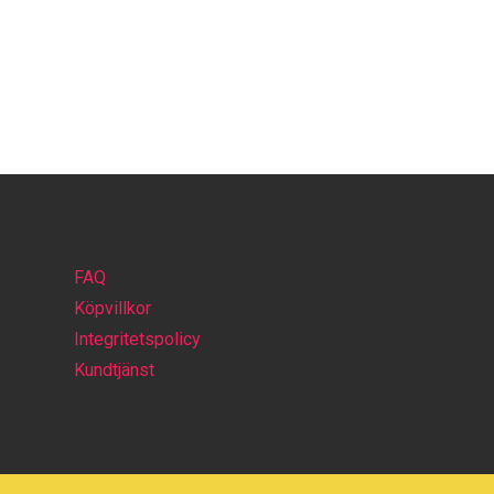
FAQ
Köpvillkor
Integritetspolicy
Kundtjänst