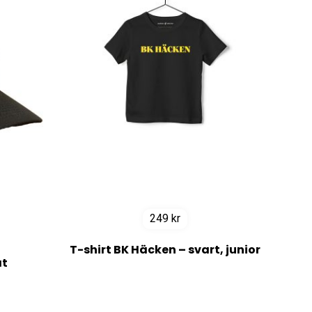
249
kr
T-shirt BK Häcken – svart, junior
at