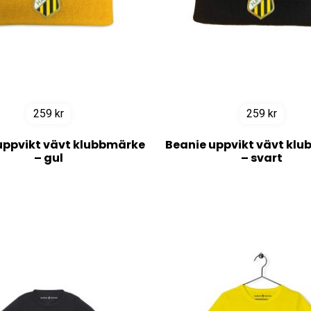
259
kr
259
kr
uppvikt vävt klubbmärke
Beanie uppvikt vävt kl
– gul
– svart