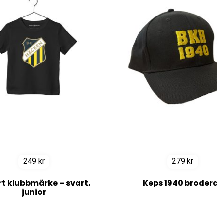
249
kr
279
kr
rt klubbmärke – svart,
Keps 1940 broder
junior