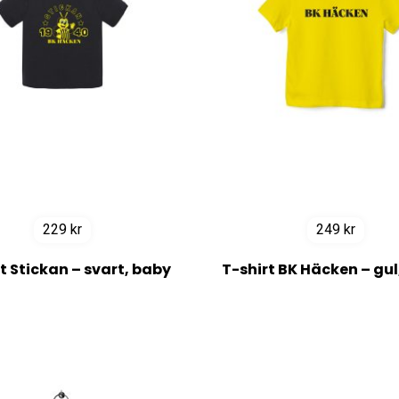
229
kr
249
kr
t Stickan – svart, baby
T-shirt BK Häcken – gul,