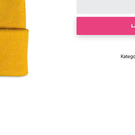
L
Katego