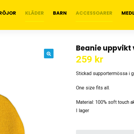
RÖJOR
KLÄDER
BARN
ACCESSOARER
MED
Beanie uppvikt
259
kr
🔍
Stickad supportermössa i g
One size fits all.
Material: 100% soft touch a
I lager