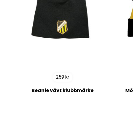
259
kr
Beanie vävt klubbmärke
Mö