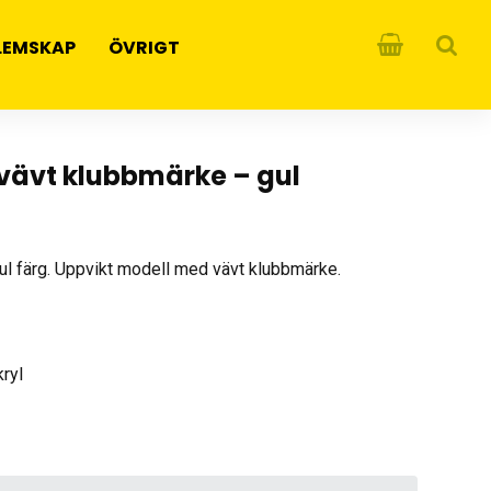
LEMSKAP
ÖVRIGT
 vävt klubbmärke – gul
ul färg. Uppvikt modell med vävt klubbmärke.
kryl