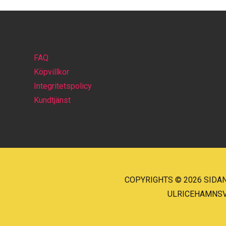
FAQ
Köpvillkor
Integritetspolicy
Kundtjänst
COPYRIGHTS © 2026 SIDAN
ULRICEHAMNSVÄG