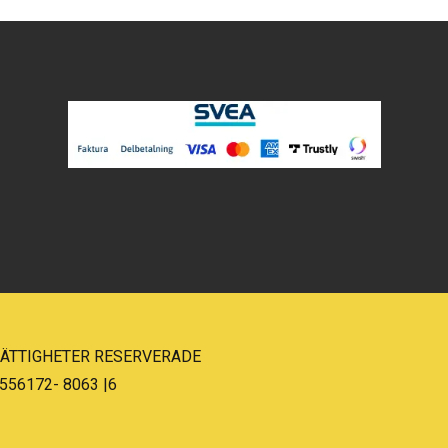
 RÄTTIGHETER RESERVERADE
556172- 8063 |6