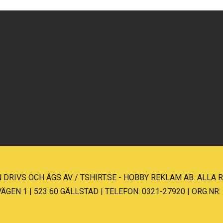
 DRIVS OCH ÄGS AV / TSHIRT.SE - HOBBY REKLAM AB. ALLA
EN 1 | 523 60 GÄLLSTAD | TELEFON: 0321-27920 | ORG.NR: 