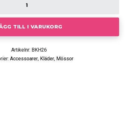
ÄGG TILL I VARUKORG
Artikelnr: BKH26
rier:
Accessoarer
,
Kläder
,
Mössor