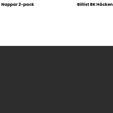
Nappar 2-pack
Billist BK Häcken