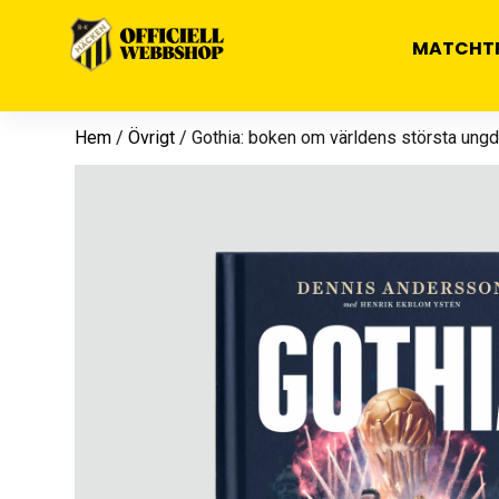
MATCHT
Hem
/
Övrigt
/ Gothia: boken om världens största u