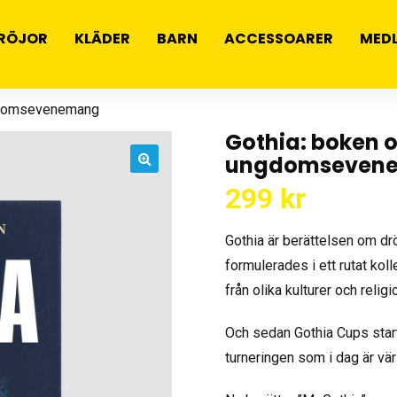
RÖJOR
KLÄDER
BARN
ACCESSOARER
MED
ngdomsevenemang
Gothia: boken 
ungdomseven
🔍
299
kr
Gothia är berättelsen om d
formulerades i ett rutat ko
från olika kulturer och religi
Och sedan Gothia Cups start 
turneringen som i dag är vä