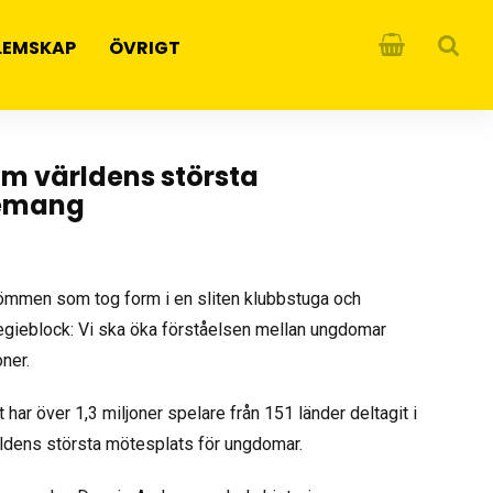
LEMSKAP
ÖVRIGT
om världens största
emang
römmen som tog form i en sliten klubbstuga och
llegieblock: Vi ska öka förståelsen mellan ungdomar
oner.
har över 1,3 miljoner spelare från 151 länder deltagit i
rldens största mötesplats för ungdomar.