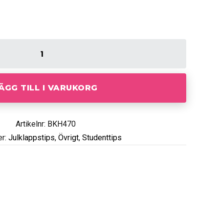
ÄGG TILL I VARUKORG
Artikelnr: BKH470
er:
Julklappstips
,
Övrigt
,
Studenttips