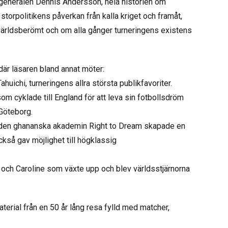
pgeneralen Dennis Andersson, hela historien om
storpolitikens påverkan från kalla kriget och framåt,
ärldsberömt och om alla gånger turneringens existens
 där läsaren bland annat möter:
uichi, turneringens allra största publikfavoriter.
om cyklade till England för att leva sin fotbollsdröm
 Göteborg.
en ghananska akademin Right to Dream skapade en
också gav möjlighet till högklassig
 och Caroline som växte upp och blev världsstjärnorna
terial från en 50 år lång resa fylld med matcher,