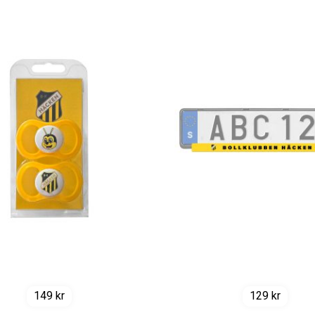
149
kr
129
kr