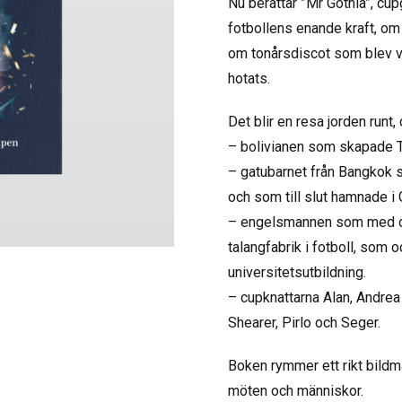
Nu berättar ”Mr Gothia”, cu
fotbollens enande kraft, om 
om tonårsdiscot som blev v
hotats.
Det blir en resa jorden runt,
– bolivianen som skapade Tah
– gatubarnet från Bangkok s
och som till slut hamnade i
– engelsmannen som med d
talangfabrik i fotboll, som 
universitetsutbildning.
– cupknattarna Alan, Andrea
Shearer, Pirlo och Seger.
Boken rymmer ett rikt bildma
möten och människor.