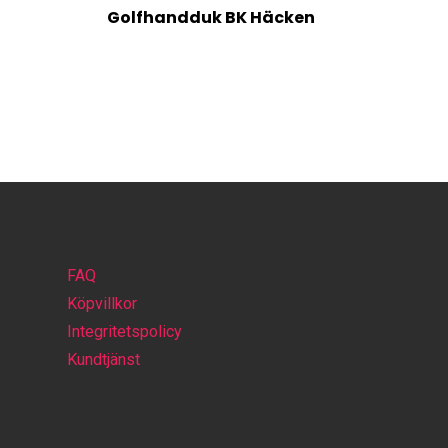
Golfhandduk BK Häcken
FAQ
Köpvillkor
Integritetspolicy
Kundtjänst