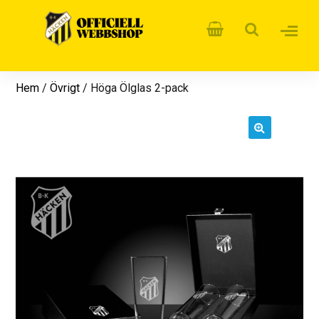
Hem
/
Övrigt
/ Höga Ölglas 2-pack
🔍