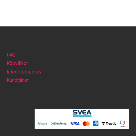
FAQ
Köpvillkor
Integritetspolicy
Kundtjänst