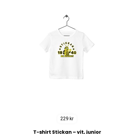
229
kr
T-shirt Stickan – vit, junior