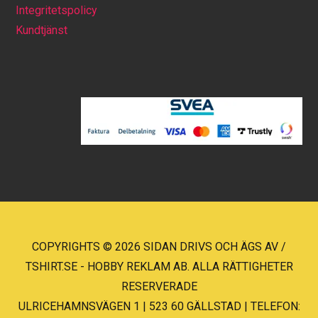
Integritetspolicy
Kundtjänst
COPYRIGHTS © 2026 SIDAN DRIVS OCH ÄGS AV /
TSHIRT.SE - HOBBY REKLAM AB. ALLA RÄTTIGHETER
RESERVERADE
ULRICEHAMNSVÄGEN 1 | 523 60 GÄLLSTAD | TELEFON: