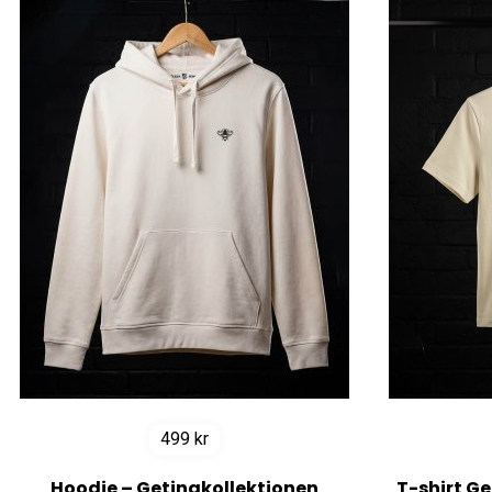
499
kr
Hoodie – Getingkollektionen
T-shirt G