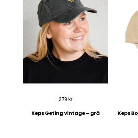
279
kr
Keps Geting vintage – grå
Keps Bo