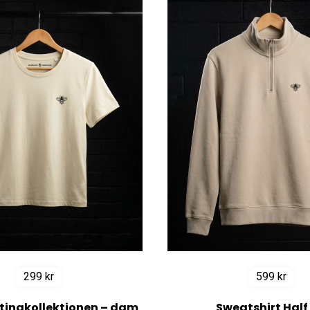
299
kr
599
kr
etingkollektionen – dam
Sweatshirt Half 