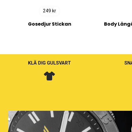
249
kr
Gosedjur Stickan
Body Långä
KLÄ DIG GULSVART
SN