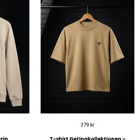
379
kr
zip
T-shirt Getingkollektionen –