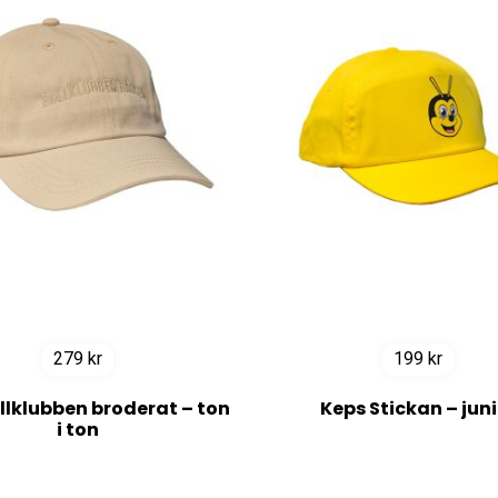
279
kr
199
kr
llklubben broderat – ton
Keps Stickan – juni
i ton