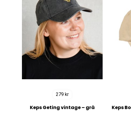
279
kr
Keps Geting vintage – grå
Keps Bo