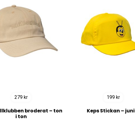
279
kr
199
kr
llklubben broderat – ton
Keps Stickan – juni
i ton