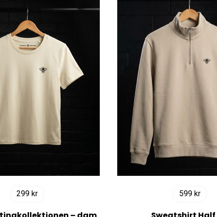
299
kr
599
kr
etingkollektionen – dam
Sweatshirt Half 