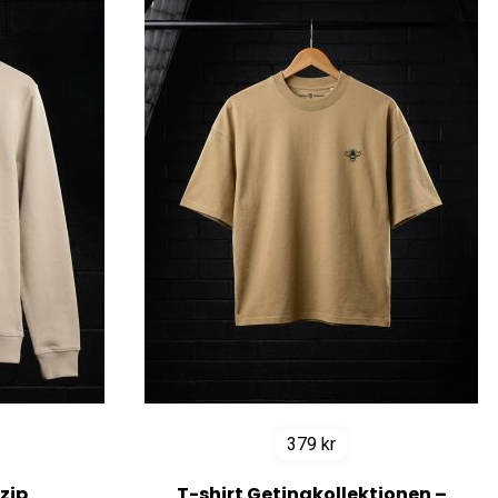
379
kr
zip
T-shirt Getingkollektionen –