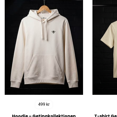
499
kr
Hoodie – Getingkollektionen
T-shirt G