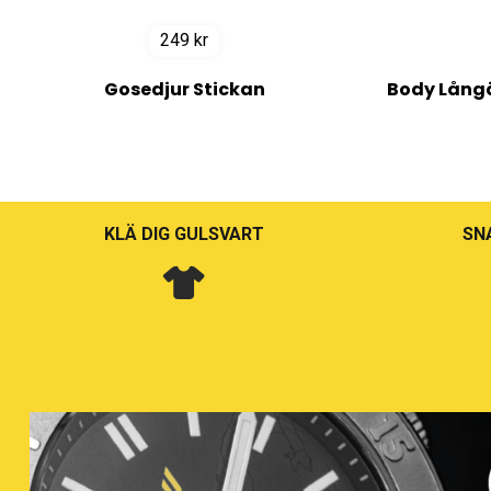
249
kr
Gosedjur Stickan
Body Långä
KLÄ DIG GULSVART
SN